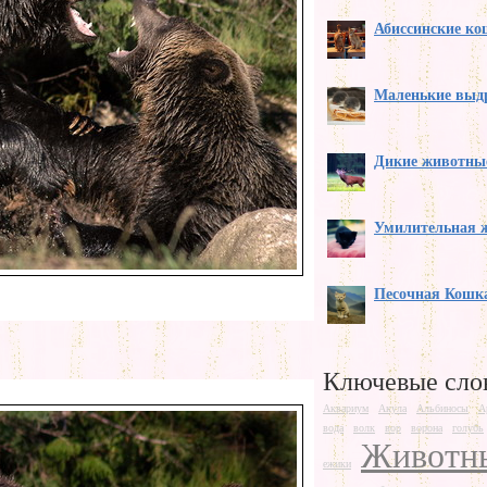
Абиссинские к
Маленькие выд
Дикие животны
Умилительная 
Песочная Кошк
Ключевые сло
Аквариум
Акула
Альбиносы
А
вода
волк
вор
ворона
голубь
Животн
ежики