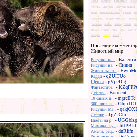
козел
колибри
копытные
коро
лемуры
леопард
летучие мыши
море
морские котики
мусанг
м
пингвины
подводный мир
попуг
рыбалка
рыбы
рысь
самые
св
тигры
тупик
утка
утки
фестив
эмоции
юмор
язык
Последние комментар
Животный мир
-
Валенти
Рисунки на..
-
Лидия
Рисунки на..
-
EwmMd
Животные п..
-
qZUlTUo
Кадди
-
gVpeDjg
Щенки
-
KZqFPP
Фантастиче..
-
Borment
Детство
-
mgrcETc
10 самых п..
-
OtqpTOI
300 призна..
-
qakjOX
Рисунки Ma..
-
TgZcCfu
Лесное
-
UGGblzg
Цветы на р..
-
hfJPBkT
Мимика пау..
-
dnRIifn
Амели, рец..
-
lFiGmg
Зимние вид..