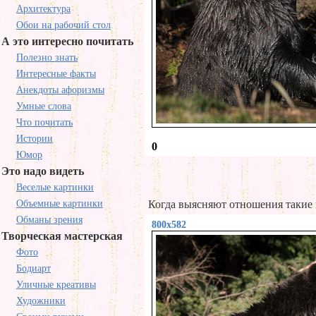
Архитектура
Обои на рабочий стол
А это интересно почитать
Полезно знать
Интересные факты
Анекдоты афоризмы
Умные слова
Что почитать
Истории
0
Юмор
Это надо видеть
Веселые картинки
Объемные картинки
Когда выясняют отношения такие 
Обманы зрения
800x582
Творческая мастерская
Фото
Бодиарт
Уличные креативы
Художники