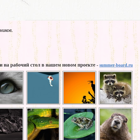
ников.
и на рабочий стол в нашем новом проекте -
summer-board.ru