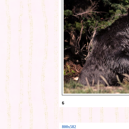
6
800x582