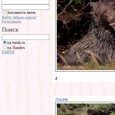
Запомнить меня
Войти
Забыли пароль?
Регистрация
Поиск
на basik.ru
на
Я
andex
НАЙТИ
2
755x490