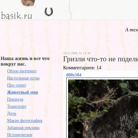
А тем
19.12.2008, 01.11.44
Гризли что-то не подел
Наша жизнь и все что
вокруг нас.
Комментариев: 14
Обзор интернет
800x584
Настольные игры
Про спорт
Животный мир
Природа
Транспорт
Дети
Макро фотография
Забавная реклама
Историческое