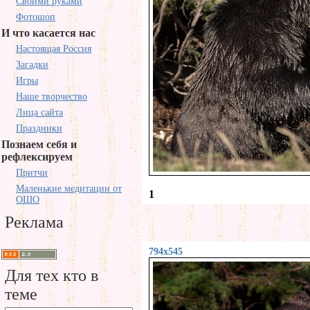
Своими руками
Фотошоп
И что касается нас
Настоящая Россия
Загадки
Игры
Наше творчество
Лица сайта
Праздники
Познаем себя и
рефлексируем
Притчи
Маленькие медитации от
1
ОШО
Реклама
794x545
Для тех кто в
теме