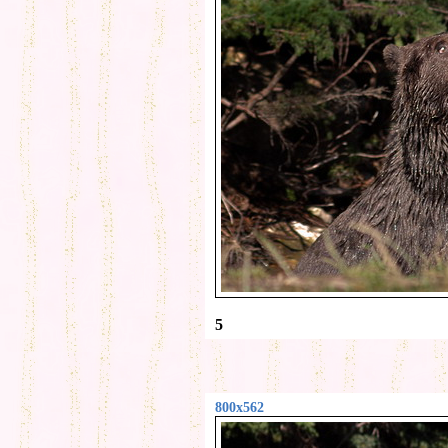
5
800x562