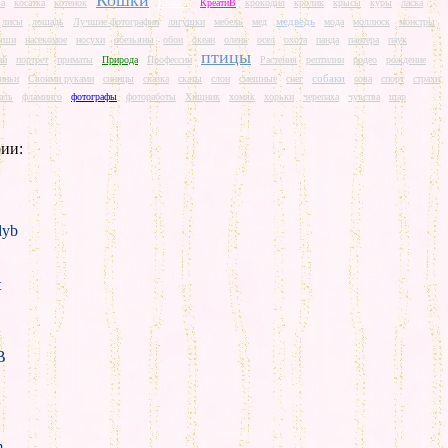
Кошки
ва
косатка
котенок
Красота
КреатиВ
крокодил
кролик
крысы
куры
ласка
медведь
лисы
лошадь
Лучшие фотографии
лягушки
мебель
мед
мода
моллюск
монстры
ыши
насекомое
носухи
обезьяны
обои
океан
олень
осел
охота
панда
пантера
паук
птицы
ай
портрет
приматы
Природа
Профессии
Растения
рептилии
родео
рождение
собаки
иньи
Своими руками
синицы
сказка
скаты
слон
смешные
снег
сова
спорт
страхи
аль
фламинго
фотографы
фотоработы
Хищник
хомяк
хорьки
черепаха
чувства
шар
ии:
yb
t
B
m