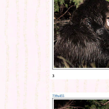
3
739x455