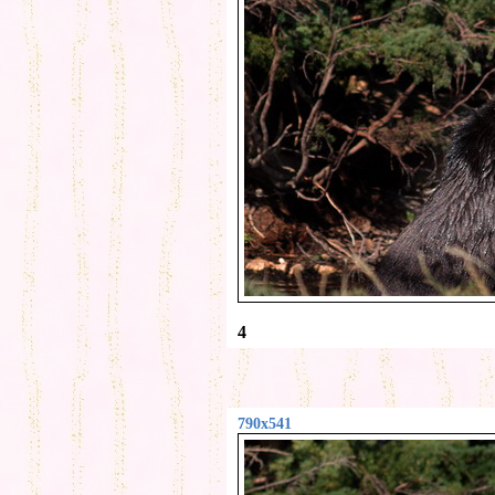
4
790x541