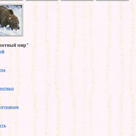
ивотный мир"
тиф
аты
вотных
 муравьев
сть