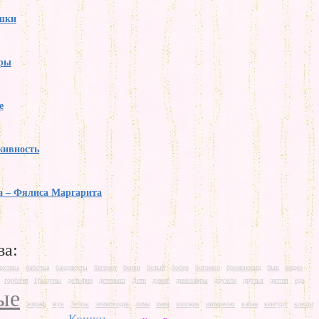
ошки
ры
е
живность
а – Фялиса Маргарита
ва:
рктика
бабочка
бандикуты
бегемот
белки
белый
бобер
богомол
броненосиц
бык
видео
горбачи
Грызуны
дельфин
детеныш
Дети
дикие
динозавры
дружба
друзья
дятлы
еда
ые
жираф
жук
Зебры
земноводне
зима
змея
зоопарк
интересно
кабан
кенгуру
клещи