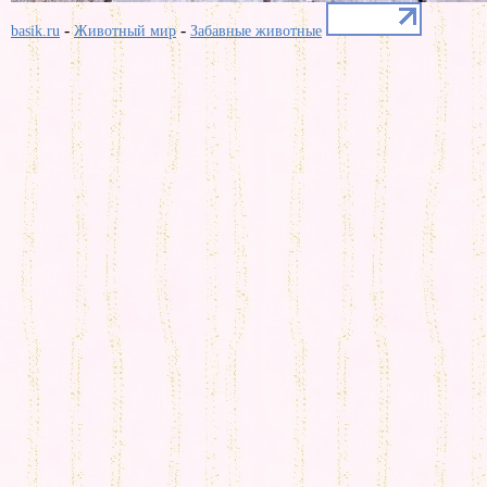
-
-
basik.ru
Животный мир
Забавные животные