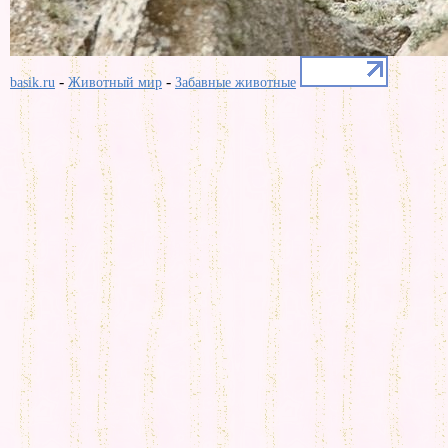
-
-
basik.ru
Животный мир
Забавные животные