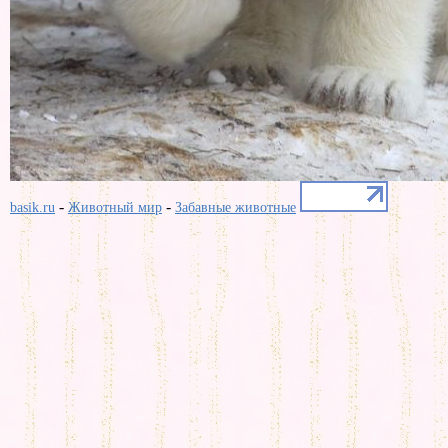
-
-
basik.ru
Животный мир
Забавные животные