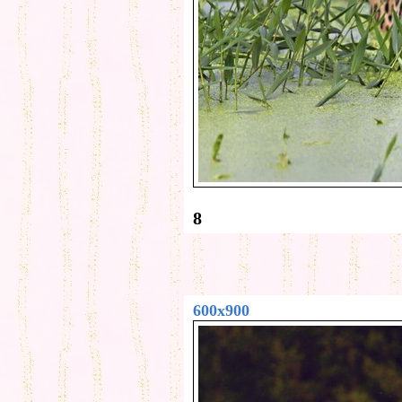
8
600x900