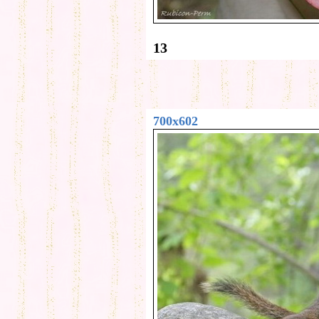
13
700x602