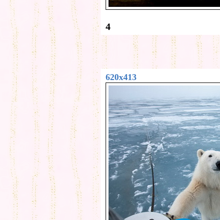
4
620x413