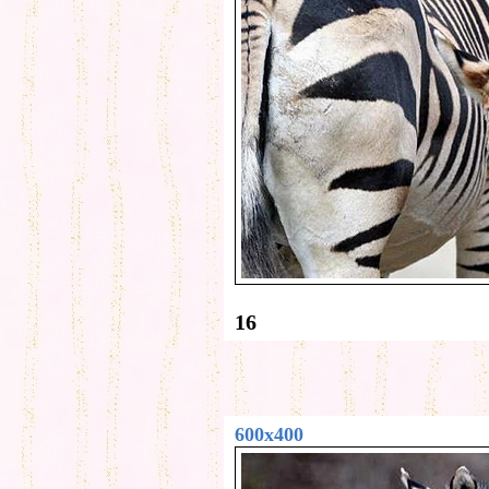
16
600x400