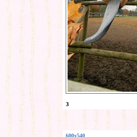
3
600x540