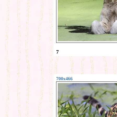
7
700x466