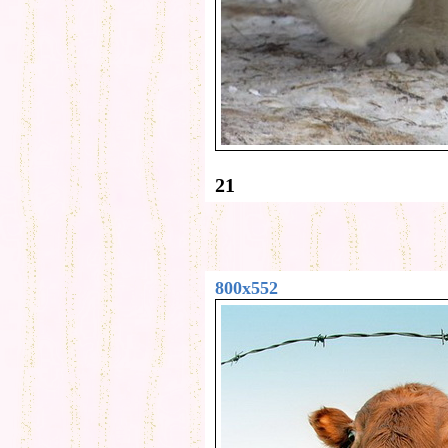
21
800x552