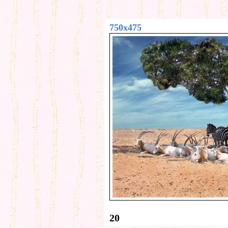
750x475
20