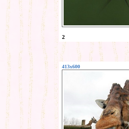
2
413x600