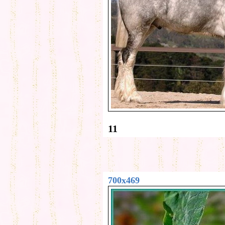
11
700x469