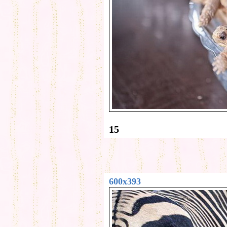
15
600x393