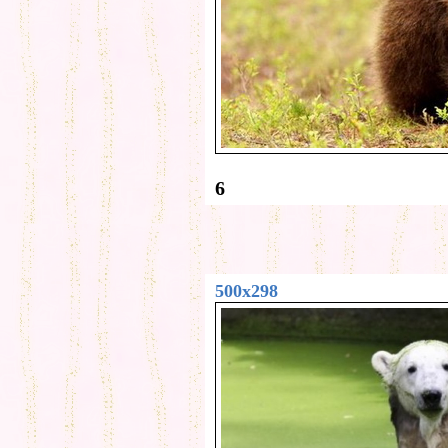
6
500x298