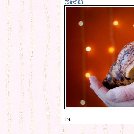
750x503
19