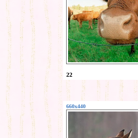
22
660x440