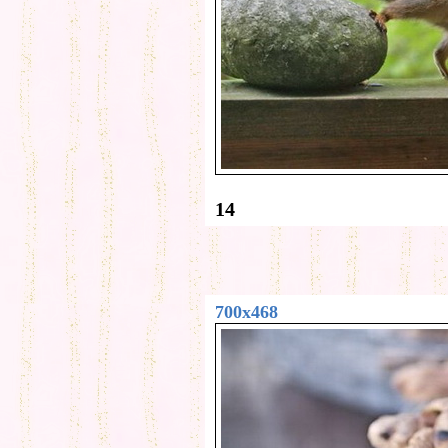
14
700x468