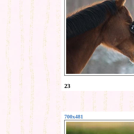
23
700x481