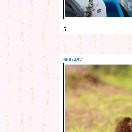
5
660x497