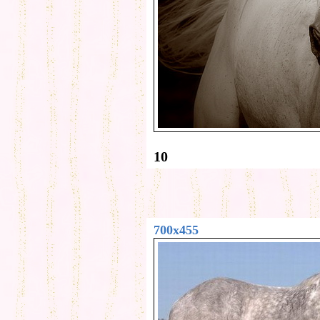
10
700x455