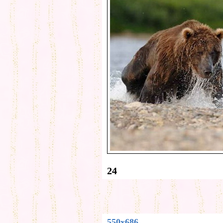
24
550x686