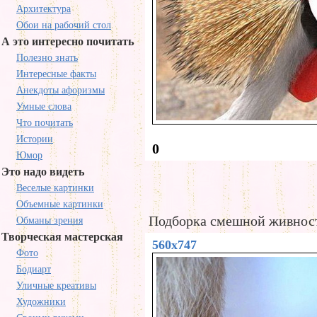
Архитектура
Обои на рабочий стол
А это интересно почитать
Полезно знать
Интересные факты
Анекдоты афоризмы
Умные слова
Что почитать
Истории
0
Юмор
Это надо видеть
Веселые картинки
Объемные картинки
Подборка смешной живнос
Обманы зрения
Творческая мастерская
560x747
Фото
Бодиарт
Уличные креативы
Художники