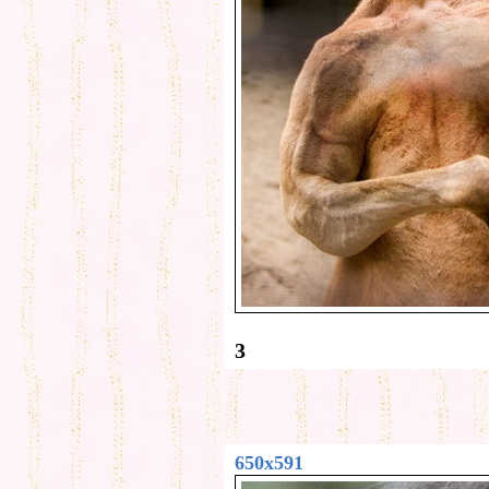
3
650x591