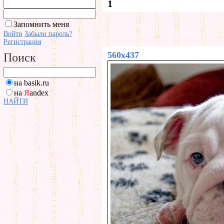
1
Запомнить меня
Войти
Забыли пароль?
Регистрация
560x437
Поиск
на basik.ru
на
Я
andex
НАЙТИ