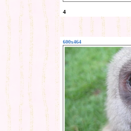
4
600x464