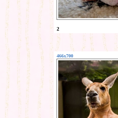
2
466x700