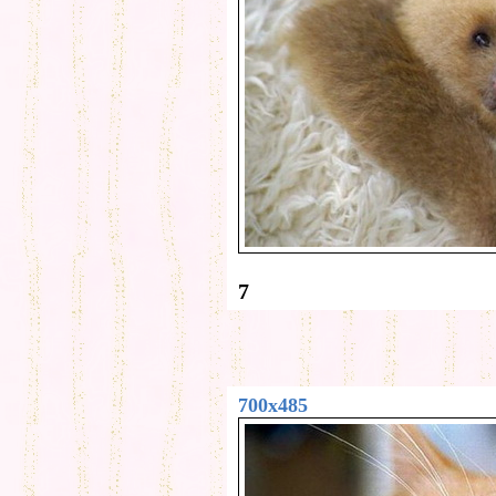
7
700x485