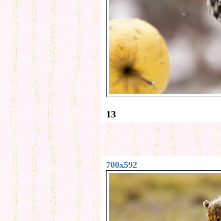
13
700x592