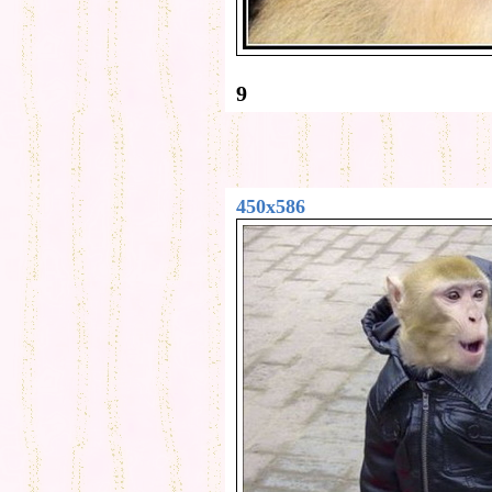
9
450x586