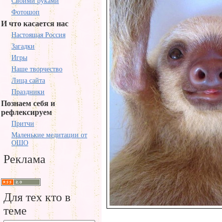
Своими руками
Фотошоп
И что касается нас
Настоящая Россия
Загадки
Игры
Наше творчество
Лица сайта
Праздники
Познаем себя и
рефлексируем
Притчи
Маленькие медитации от
ОШО
Реклама
Для тех кто в
теме