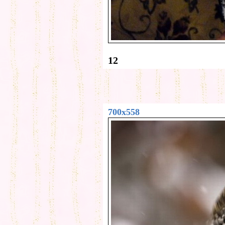
12
700x558