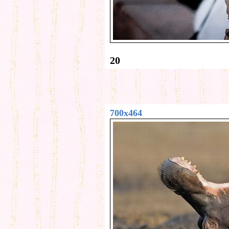
20
700x464