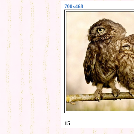
700x468
15