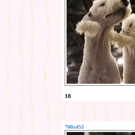
18
700x453