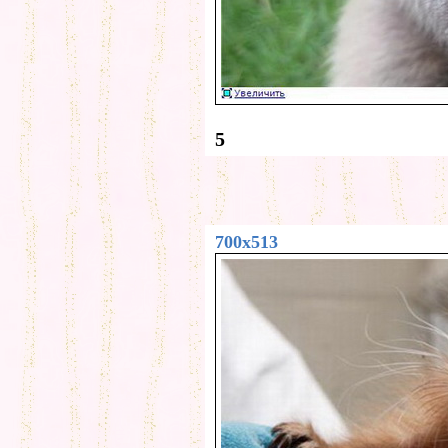
5
700x513