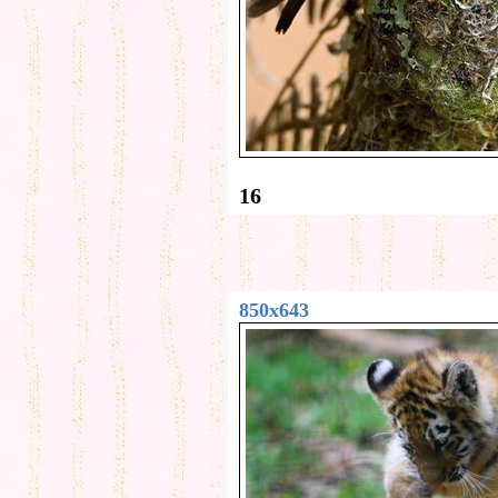
16
850x643