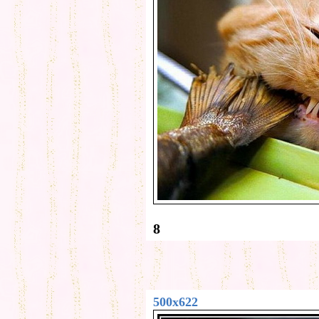
8
500x622