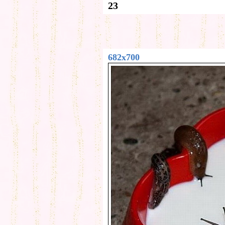
23
682x700