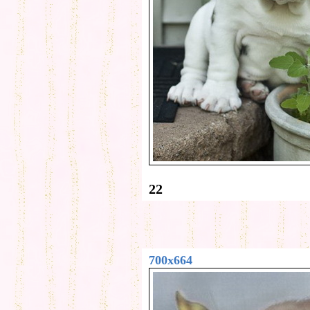
22
700x664