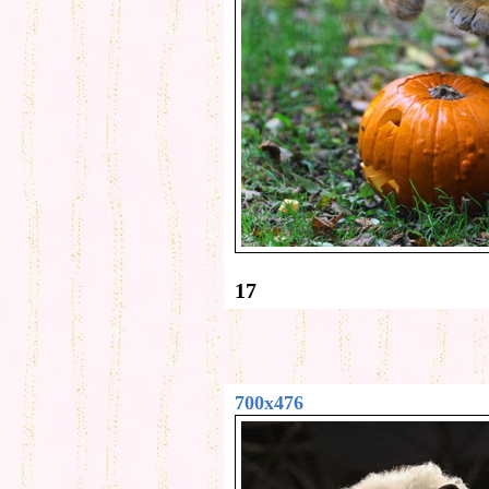
17
700x476