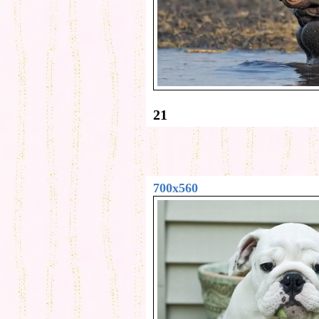
21
700x560