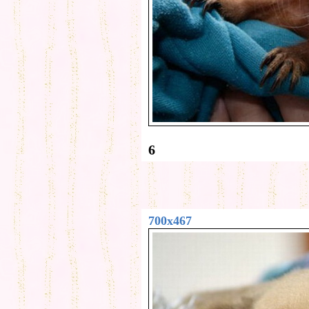
6
700x467