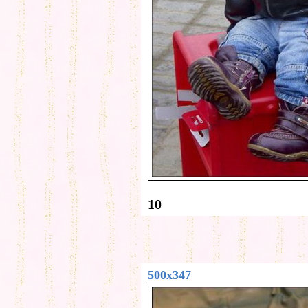
10
500x347