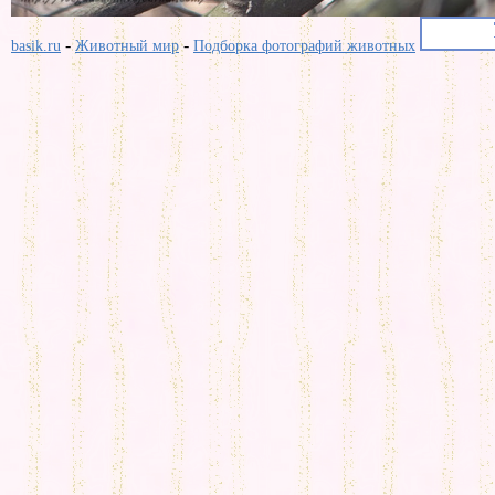
-
-
basik.ru
Животный мир
Подборка фотографий животных