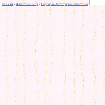
-
-
basik.ru
Животный мир
Подборка фотографий животных