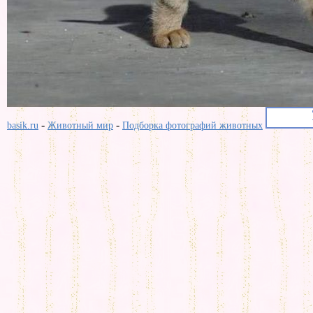
-
-
basik.ru
Животный мир
Подборка фотографий животных