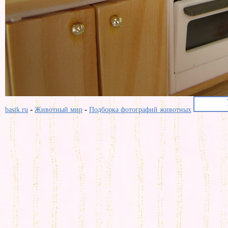
-
-
basik.ru
Животный мир
Подборка фотографий животных