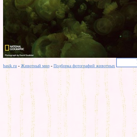
-
-
basik.ru
Животный мир
Подборка фотографий животных