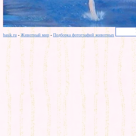
-
-
basik.ru
Животный мир
Подборка фотографий животных