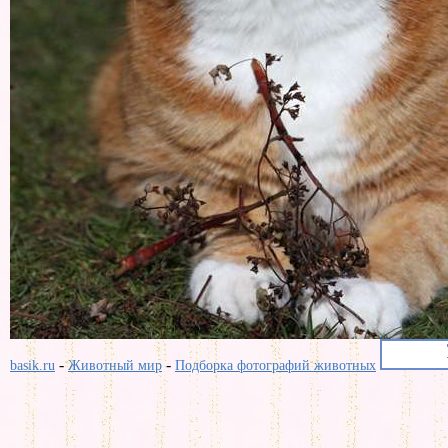
-
-
basik.ru
Животный мир
Подборка фотографий животных