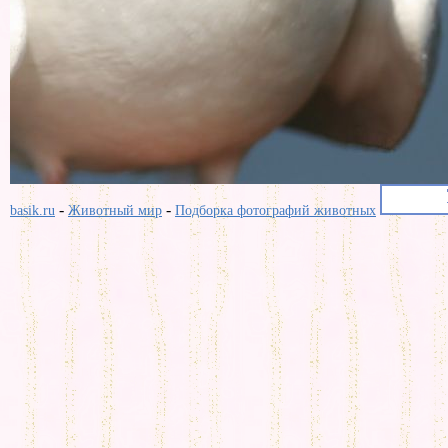
-
-
basik.ru
Животный мир
Подборка фотографий животных