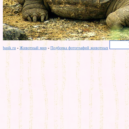
-
-
basik.ru
Животный мир
Подборка фотографий животных