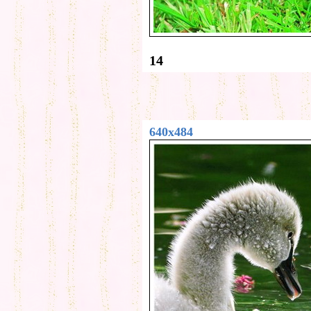
14
640x484