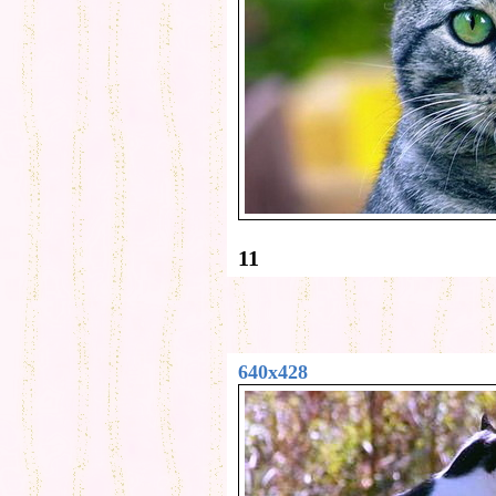
11
640x428