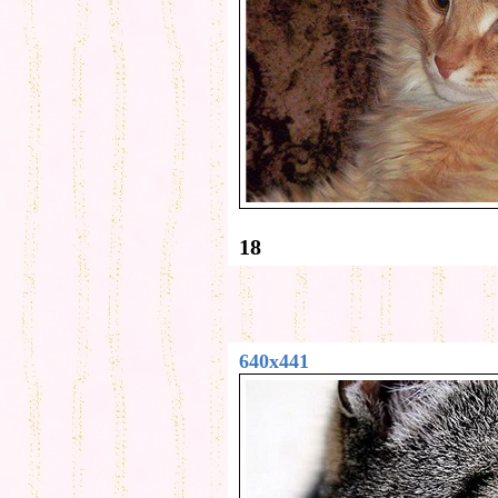
18
640x441