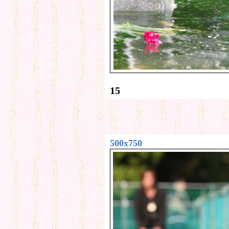
15
500x750