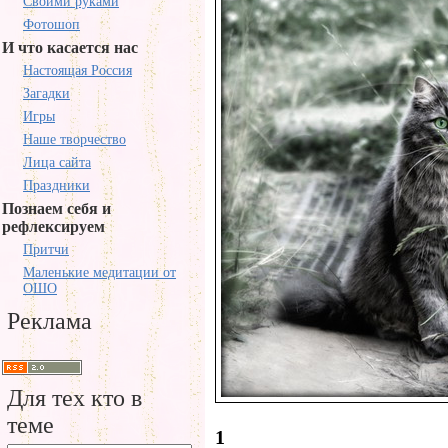
Своими руками
Фотошоп
И что касается нас
Настоящая Россия
Загадки
Игры
Наше творчество
Лица сайта
Праздники
Познаем себя и
рефлексируем
Притчи
Маленькие медитации от
ОШО
Реклама
Для тех кто в
теме
1