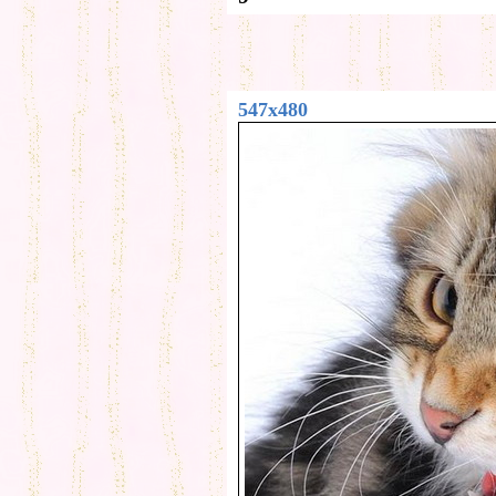
547x480