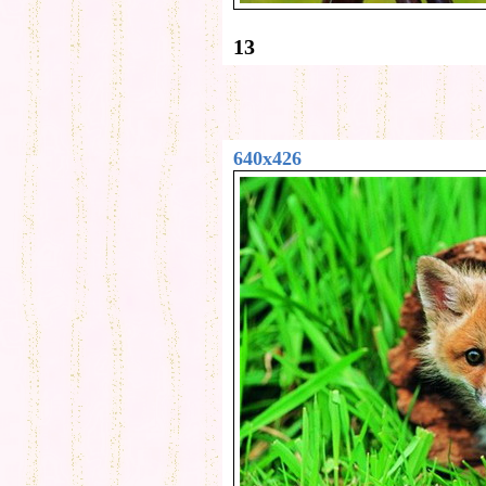
13
640x426