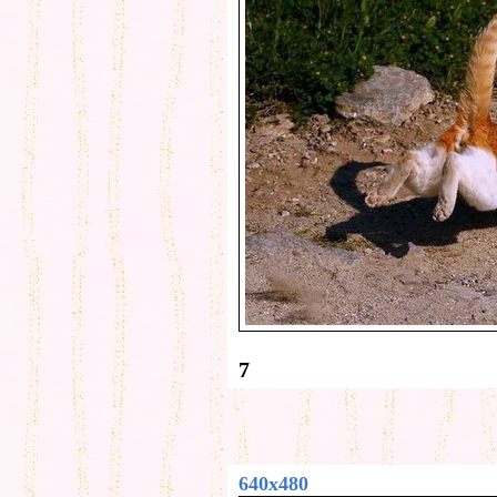
7
640x480