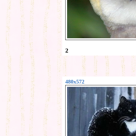
2
480x572