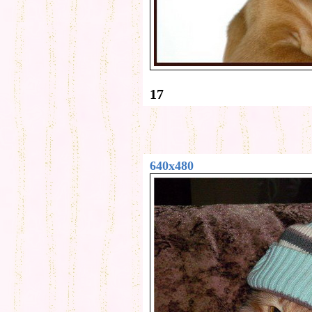
17
640x480