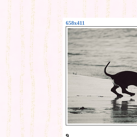
658x411
9