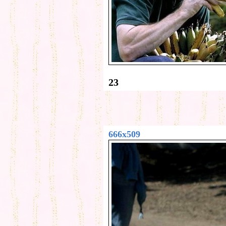
23
666x509