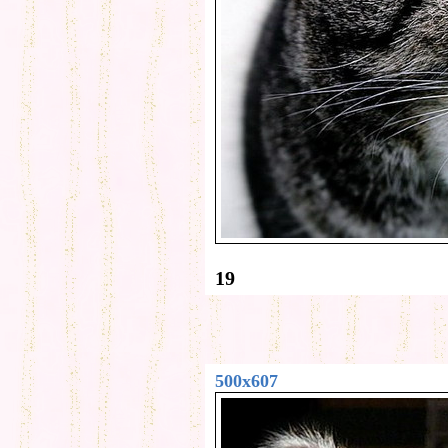
19
500x607