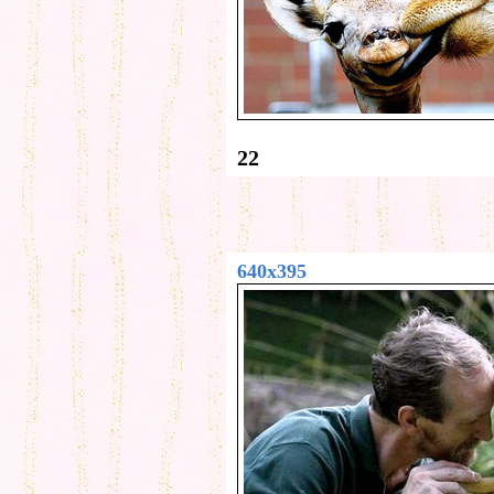
22
640x395