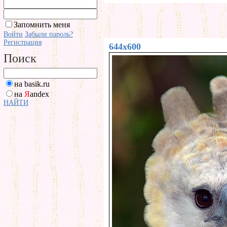
Запомнить меня
Войти
Забыли пароль?
Регистрация
644x600
Поиск
на basik.ru
на
Я
andex
НАЙТИ