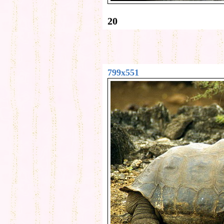
20
799x551