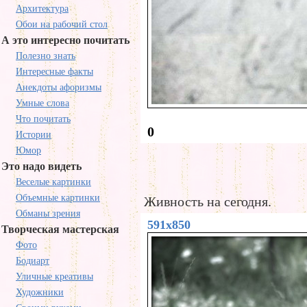
Архитектура
Обои на рабочий стол
А это интересно почитать
Полезно знать
Интересные факты
Анекдоты афоризмы
Умные слова
Что почитать
0
Истории
Юмор
Это надо видеть
Веселые картинки
Объемные картинки
Живность на сегодня.
Обманы зрения
591x850
Творческая мастерская
Фото
Бодиарт
Уличные креативы
Художники