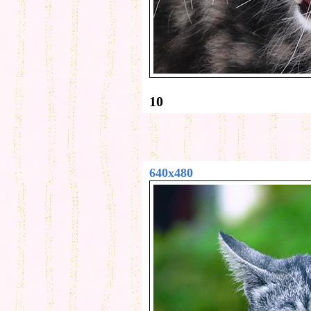
10
640x480