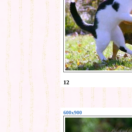
12
600x900