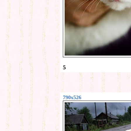
5
790x526