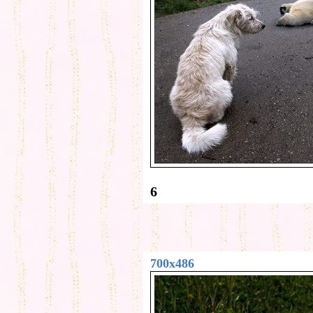
6
700x486