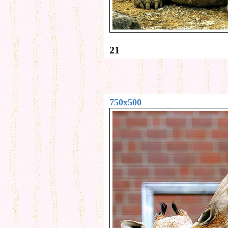
21
750x500