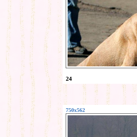
24
750x562