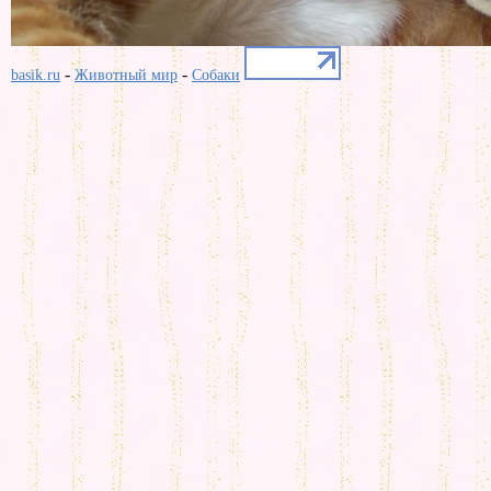
-
-
basik.ru
Животный мир
Собаки