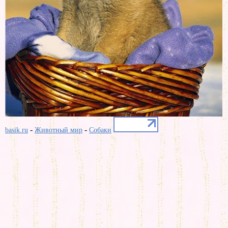
-
-
basik.ru
Животный мир
Собаки