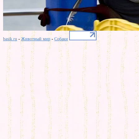
-
-
basik.ru
Животный мир
Собаки