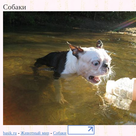
Собаки
-
-
basik.ru
Животный мир
Собаки