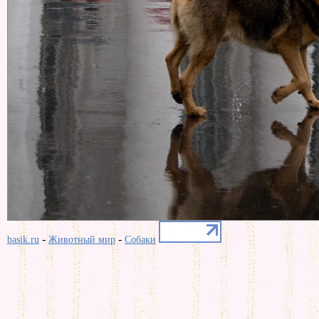
-
-
basik.ru
Животный мир
Собаки