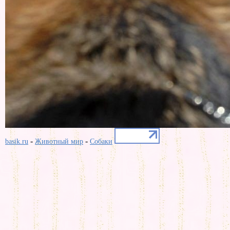
-
-
basik.ru
Животный мир
Собаки