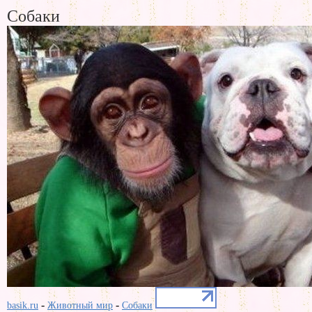
Собаки
-
-
basik.ru
Животный мир
Собаки