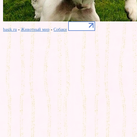
-
-
basik.ru
Животный мир
Собаки