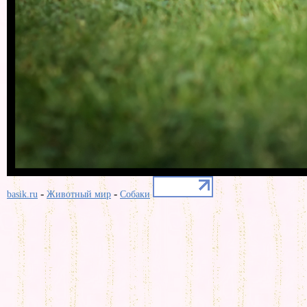
-
-
basik.ru
Животный мир
Собаки