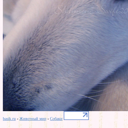
-
-
basik.ru
Животный мир
Собаки