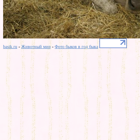
-
-
basik.ru
Животный мир
Фото быков в год быка