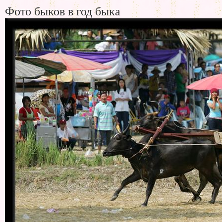
Фото быков в год быка