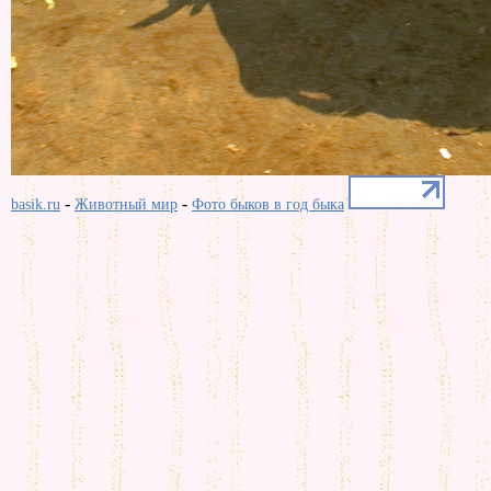
-
-
basik.ru
Животный мир
Фото быков в год быка