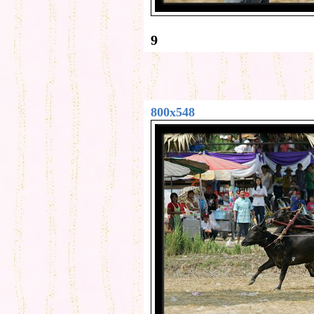
9
800x548