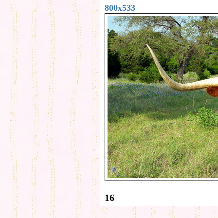
800x533
16