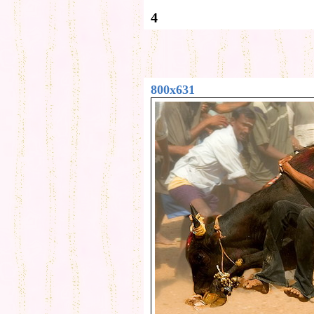
4
800x631