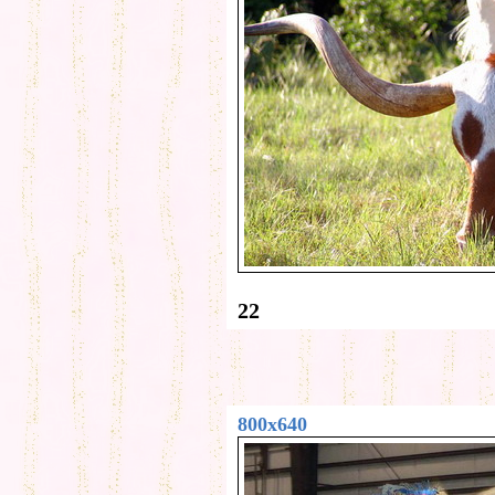
22
800x640