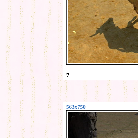
7
563x750