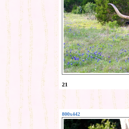
21
800x442