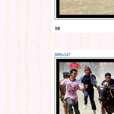
10
800x547