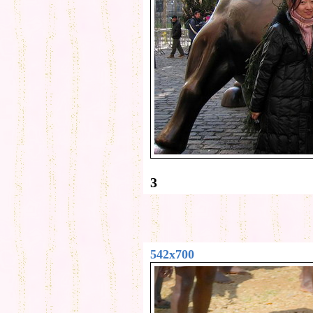
3
542x700