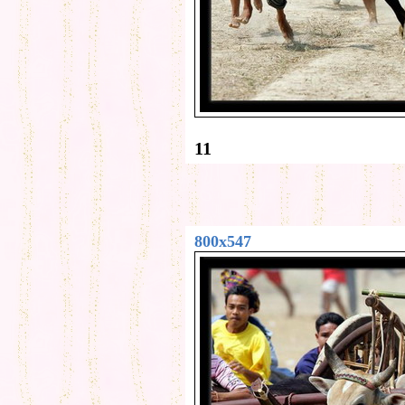
11
800x547