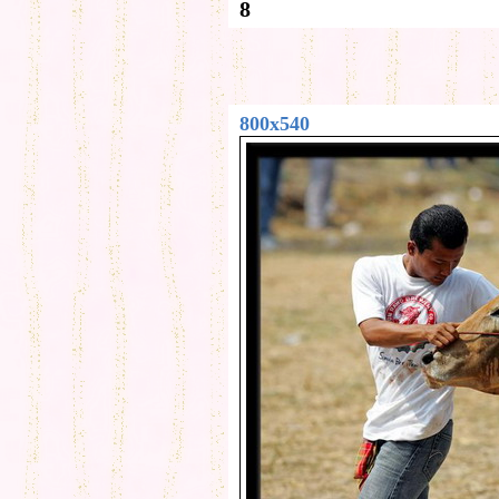
8
800x540