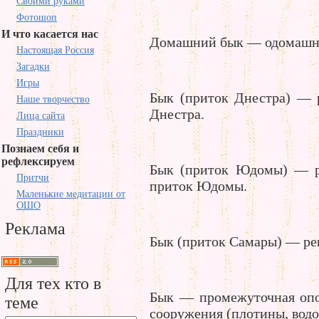
Своими руками
Фотошоп
И что касается нас
Домашний бык — одомашне
Настоящая Россия
Загадки
Игры
Бык (приток Днестра) — 
Наше творчество
Днестра.
Лица сайта
Праздники
Познаем себя и
рефлексируем
Бык (приток Юдомы) — ре
Притчи
приток Юдомы.
Маленькие медитации от
ОШО
Реклама
Бык (приток Самары) — рек
Для тех кто в
Бык — промежуточная опо
теме
сооружения (плотины, водос