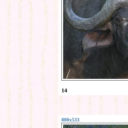
14
800x533