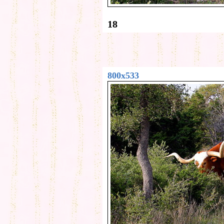
18
800x533