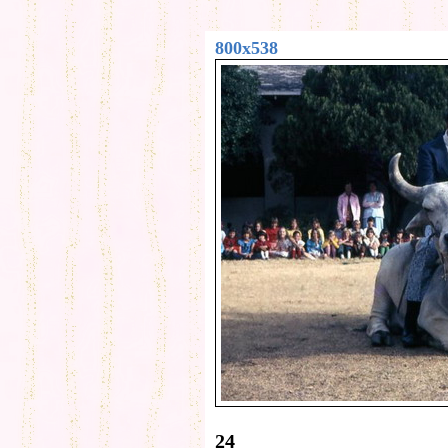
800x538
24