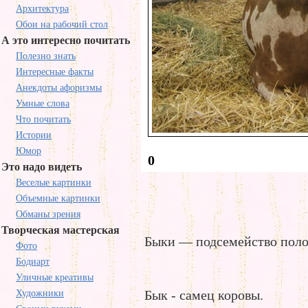
Архитектура
Обои на рабочий стол
А это интересно почитать
Полезно знать
Интересные факты
Анекдоты афоризмы
Умные слова
Что почитать
Истории
Юмор
0
Это надо видеть
Веселые картинки
Объемные картинки
Обманы зрения
Творческая мастерская
Быки — подсемейство поло
Фото
Бодиарт
Уличные креативы
Бык - самец коровы.
Художники