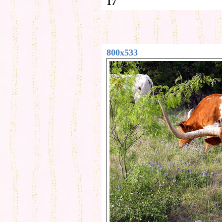
17
800x533