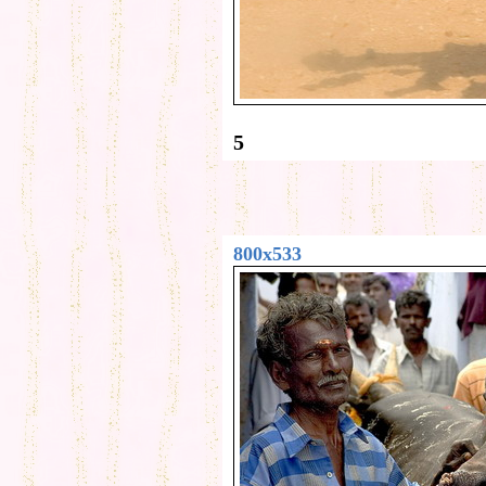
5
800x533