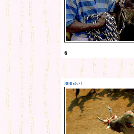
6
800x571