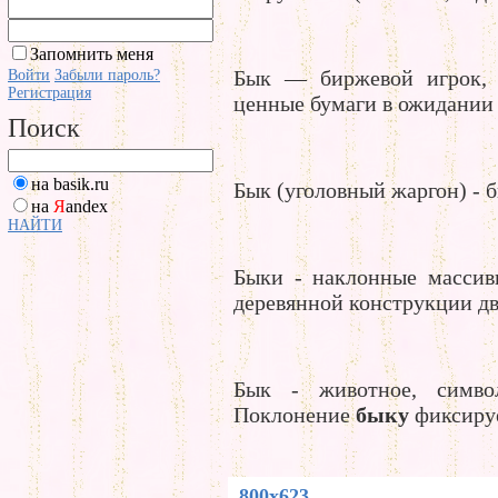
Запомнить меня
Бык — биржевой игрок, 
Войти
Забыли пароль?
Регистрация
ценные бумаги в ожидании
Поиск
на basik.ru
Бык (уголовный жаргон) - б
на
Я
andex
НАЙТИ
Быки - наклонные массив
деревянной конструкции дв
Бык - животное, симво
Поклонение
быку
фиксируе
800x623