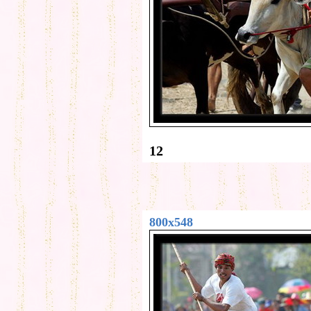
12
800x548