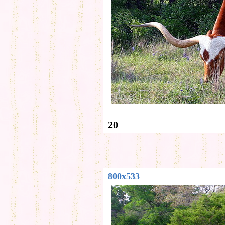
20
800x533