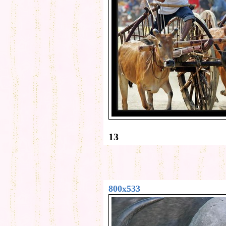
13
800x533