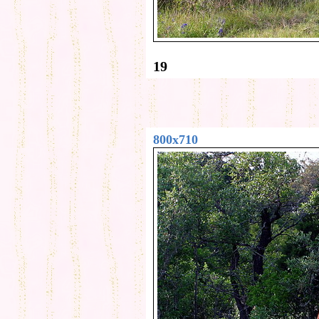
19
800x710