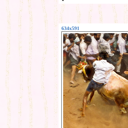
634x591