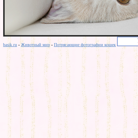
-
-
basik.ru
Животный мир
Потрясающие фотографии кошек