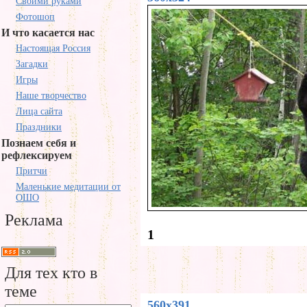
Своими руками
Фотошоп
И что касается нас
Настоящая Россия
Загадки
Игры
Наше творчество
Лица сайта
Праздники
Познаем себя и
рефлексируем
Притчи
Маленькие медитации от
ОШО
Реклама
1
Для тех кто в
теме
560x391