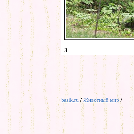
3
/
/
basik.ru
Животный мир