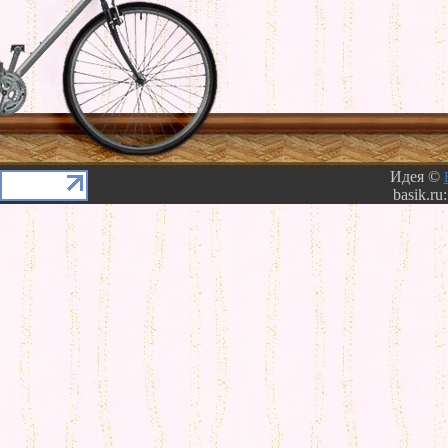
Идея ©
basik.ru