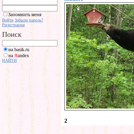
Запомнить меня
Войти
Забыли пароль?
Регистрация
Поиск
на basik.ru
на
Я
andex
НАЙТИ
2