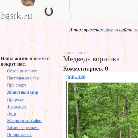
А тем временем,
сайта жд
форум
25.01.2010, 01.33.10
Медведь воришка
Наша жизнь и все что
вокруг нас.
Комментариев: 0
Обзор интернет
560x440
Настольные игры
Про спорт
Животный мир
Природа
Транспорт
Дети
Макро фотография
Забавная реклама
Историческое