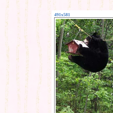
491x581