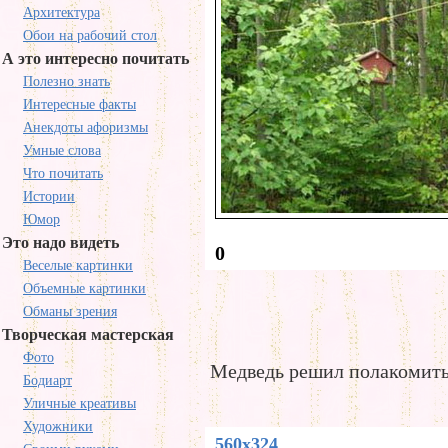
Архитектура
Обои на рабочий стол
А это интересно почитать
Полезно знать
Интересные факты
Анекдоты афоризмы
Умные слова
Что почитать
Истории
Юмор
Это надо видеть
0
Веселые картинки
Объемные картинки
Обманы зрения
Творческая мастерская
Фото
Медведь решил полакомить
Бодиарт
Уличные креативы
Художники
560x324