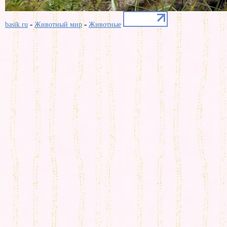
-
-
basik.ru
Животный мир
Животные