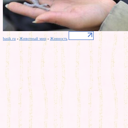
-
-
basik.ru
Животный мир
Живность