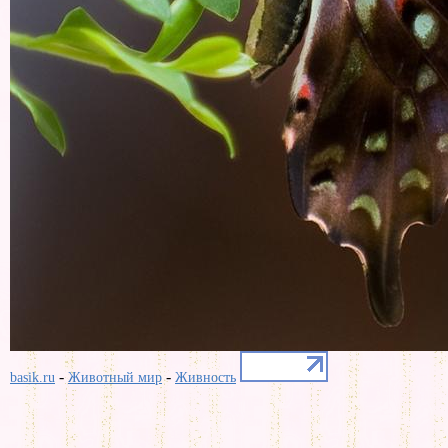
-
-
basik.ru
Животный мир
Живность