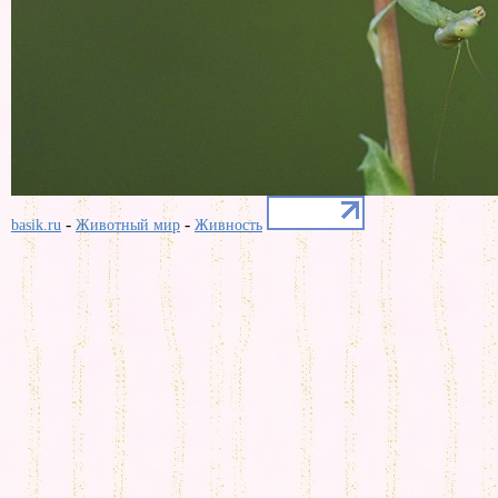
-
-
basik.ru
Животный мир
Живность