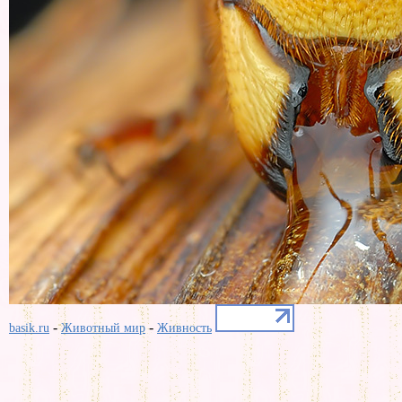
-
-
basik.ru
Животный мир
Живность