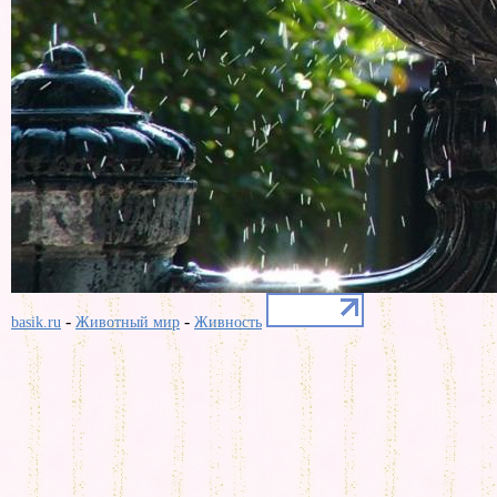
-
-
basik.ru
Животный мир
Живность