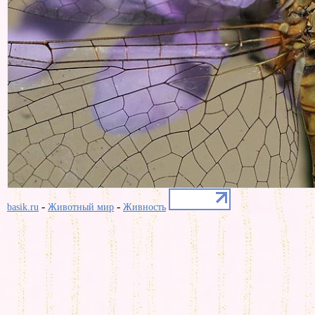
-
-
basik.ru
Животный мир
Живность