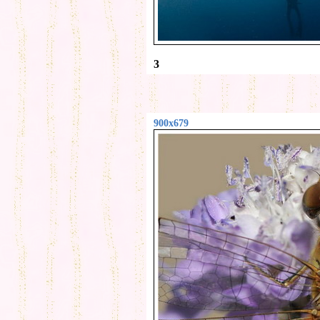
3
900x679