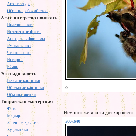
Архитектура
Обои на рабочий стол
А это интересно почитать
Полезно знать
Интересные факты
Анекдоты афоризмы
Умные слова
Что почитать
Истории
Юмор
Это надо видеть
Веселые картинки
0
Объемные картинки
Обманы зрения
Творческая мастерская
Фото
Немного живности для хорошего н
Бодиарт
583x640
Уличные креативы
Художники