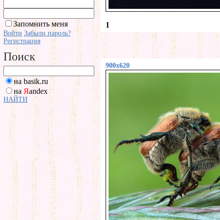
Запомнить меня
1
Войти
Забыли пароль?
Регистрация
Поиск
900x620
на basik.ru
на
Я
andex
НАЙТИ