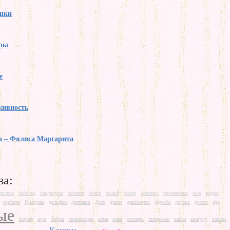
ошки
ры
е
живность
а – Фялиса Маргарита
ва:
рктика
бабочка
бандикуты
бегемот
белки
белый
бобер
богомол
броненосиц
бык
видео
горбачи
Грызуны
дельфин
детеныш
Дети
дикие
динозавры
дружба
друзья
дятлы
еда
ые
жираф
жук
Зебры
земноводне
зима
змея
зоопарк
интересно
кабан
кенгуру
клещи