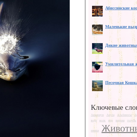
Абиссинские к
Маленькие выд
Дикие животны
Умилительная 
Песочная Кошк
Ключевые сло
Аквариум
Акула
Альбиносы
А
вода
волк
вор
ворона
голубь
Животн
ежики