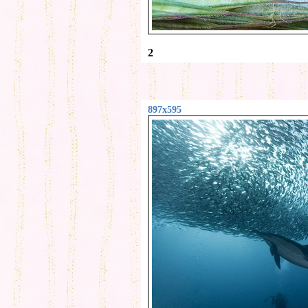
2
897x595