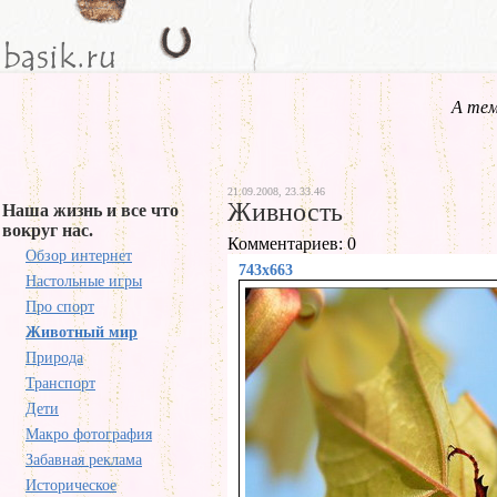
А тем
21.09.2008, 23.33.46
Живность
Наша жизнь и все что
вокруг нас.
Комментариев: 0
Обзор интернет
743x663
Настольные игры
Про спорт
Животный мир
Природа
Транспорт
Дети
Макро фотография
Забавная реклама
Историческое