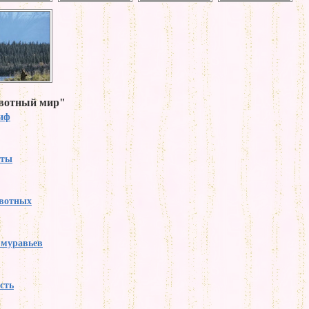
ивотный мир"
тиф
аты
вотных
 муравьев
сть