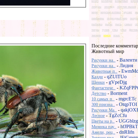
козел
колибри
копытные
коро
лемуры
леопард
летучие мыши
море
морские котики
мусанг
м
пингвины
подводный мир
попуг
рыбалка
рыбы
рысь
самые
св
тигры
тупик
утка
утки
фестив
эмоции
юмор
язык
Последние комментар
Животный мир
-
Валенти
Рисунки на..
-
Лидия
Рисунки на..
-
EwmMd
Животные п..
-
qZUlTUo
Кадди
-
gVpeDjg
Щенки
-
KZqFPP
Фантастиче..
-
Borment
Детство
-
mgrcETc
10 самых п..
-
OtqpTOI
300 призна..
-
qakjOX
Рисунки Ma..
-
TgZcCfu
Лесное
-
UGGblzg
Цветы на р..
-
hfJPBkT
Мимика пау..
-
dnRIifn
Амели, рец..
-
lFiGmg
Зимние вид..