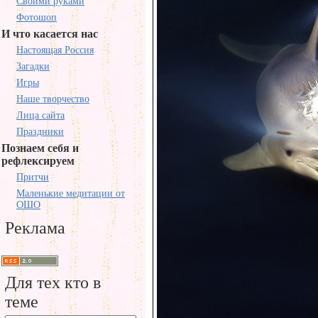
Своими руками
Фотошоп
И что касается нас
Настоящая Россия
Загадки
Игры
Наше творчество
Лица сайта
Праздники
Познаем себя и
рефлексируем
Притчи
Маленькие медитации от
ОШО
Реклама
Для тех кто в
теме