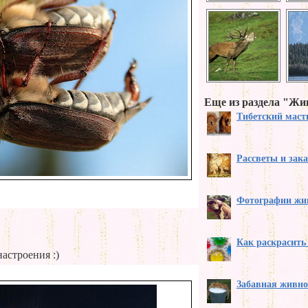
Еще из раздела "Ж
Тибетский мас
Рассветы и зак
Фотографии жи
Как раскрасить
астроения :)
Забавная живно