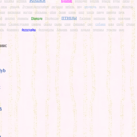
Кошки
ва
косатка
котенок
Красота
КреатиВ
крокодил
кролик
крысы
куры
ласка
медведь
лисы
лошадь
Лучшие фотографии
лягушки
мебель
мед
мода
моллюск
монстры
ыши
насекомое
носухи
обезьяны
обои
океан
олень
осел
охота
панда
пантера
паук
птицы
ай
портрет
приматы
Природа
Профессии
Растения
рептилии
родео
рождение
собаки
иньи
Своими руками
синицы
сказка
скаты
слон
смешные
снег
сова
спорт
страхи
аль
фламинго
фотографы
фотоработы
Хищник
хомяк
хорьки
черепаха
чувства
шар
ии:
yb
t
B
m