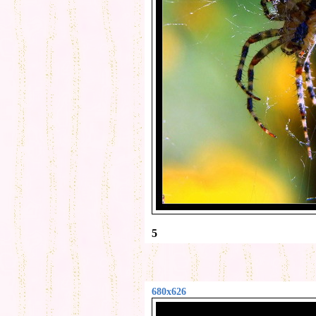
5
680x626