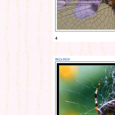
4
862x1024