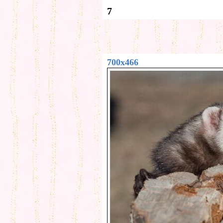
7
700x466