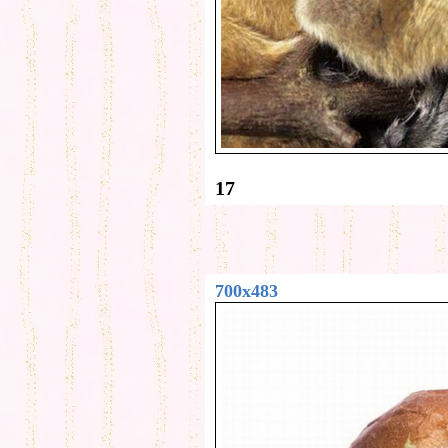
17
700x483