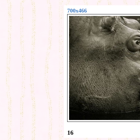
700x466
16