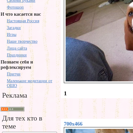
Своими руками
Фотошоп
И что касается нас
Настоящая Россия
Загадки
Игры
Наше творчество
Лица сайта
Праздники
Познаем себя и
рефлексируем
Притчи
Маленькие медитации от
ОШО
1
Реклама
Для тех кто в
700x466
теме