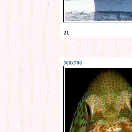
21
500x706