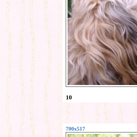
10
700x517