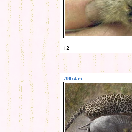
12
700x456