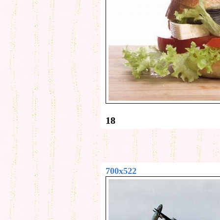
18
700x522