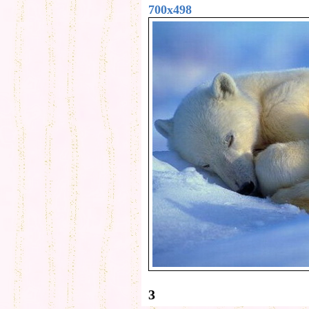
700x498
3