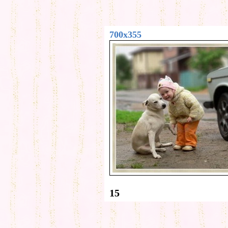
700x355
15