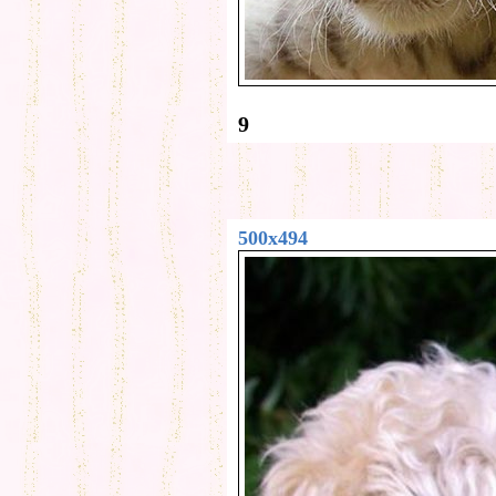
9
500x494