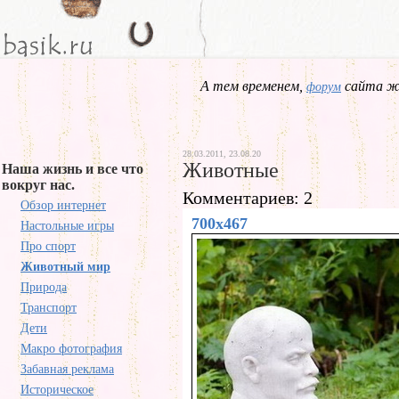
А тем временем,
сайта жд
форум
28.03.2011, 23.08.20
Животные
Наша жизнь и все что
вокруг нас.
Комментариев: 2
Обзор интернет
700x467
Настольные игры
Про спорт
Животный мир
Природа
Транспорт
Дети
Макро фотография
Забавная реклама
Историческое