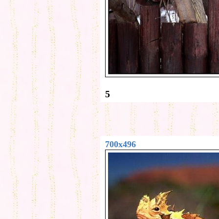
5
700x496