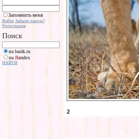
Запомнить меня
Войти
Забыли пароль?
Регистрация
Поиск
на basik.ru
на
Я
andex
НАЙТИ
2