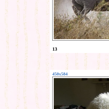
13
450x584