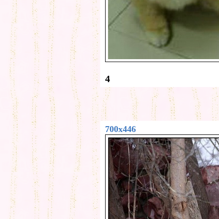
4
700x446