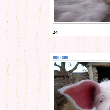
24
800x600