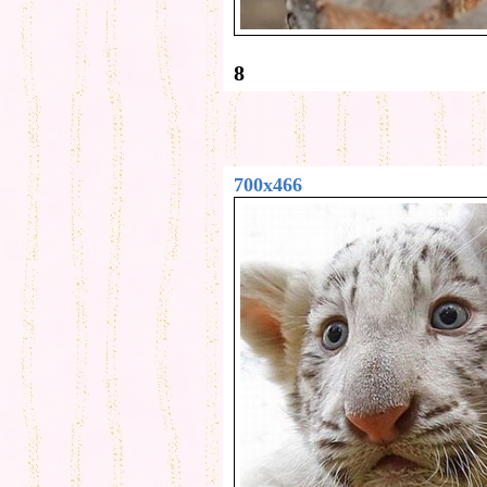
8
700x466