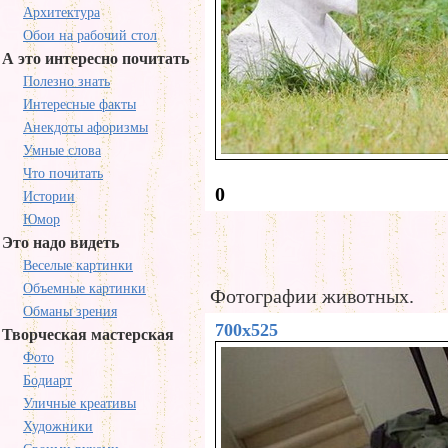
Архитектура
Обои на рабочий стол
А это интересно почитать
Полезно знать
Интересные факты
Анекдоты афоризмы
Умные слова
Что почитать
0
Истории
Юмор
Это надо видеть
Веселые картинки
Объемные картинки
Фотографии животных.
Обманы зрения
700x525
Творческая мастерская
Фото
Бодиарт
Уличные креативы
Художники