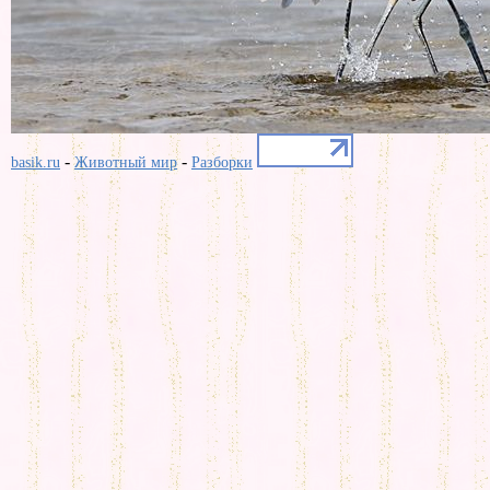
-
-
basik.ru
Животный мир
Разборки