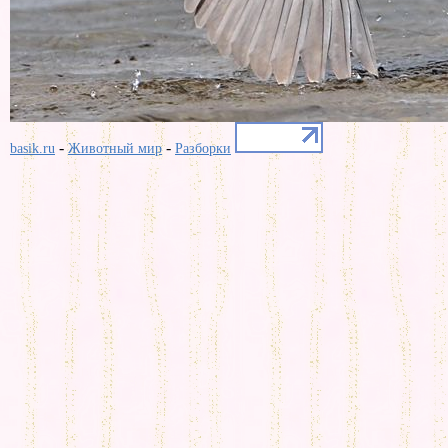
-
-
basik.ru
Животный мир
Разборки