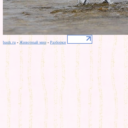
-
-
basik.ru
Животный мир
Разборки