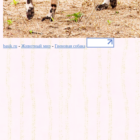
-
-
basik.ru
Животный мир
Гиеновая собака