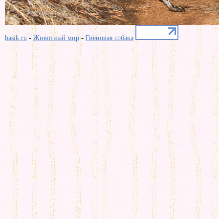
-
-
basik.ru
Животный мир
Гиеновая собака