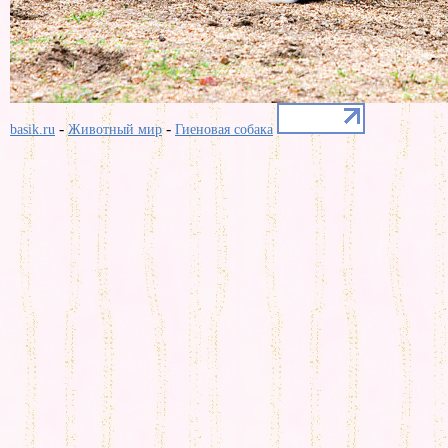
-
-
basik.ru
Животный мир
Гиеновая собака