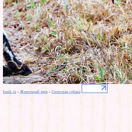
-
-
basik.ru
Животный мир
Гиеновая собака