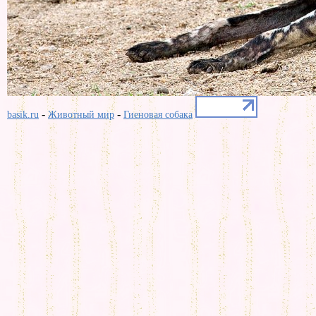
-
-
basik.ru
Животный мир
Гиеновая собака