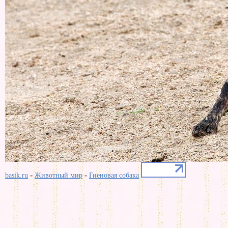
-
-
basik.ru
Животный мир
Гиеновая собака